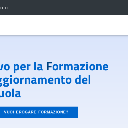
rito
vo per la
F
ormazione
ggiornamento del
uola
VUOI EROGARE FORMAZIONE?