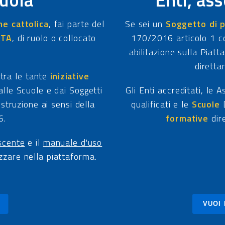
ne cattolica
, fai parte del
Se sei un
Soggetto di p
ATA
, di ruolo o collocato
170/2016 articolo 1 com
abilitazione sulla Piat
diretta
 tra le tante
iniziative
lle Scuole e dai Soggetti
Gli Enti accreditati, le A
Istruzione ai sensi della
qualificati e le
Scuole
D
6.
formative
dir
iscente
e il
manuale d'uso
lizzare nella piattaforma.
VUOI