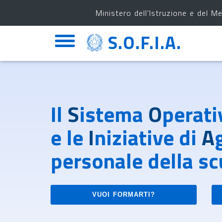
Ministero dell'Istruzione e del Me
S.O.F.I.A.
Espandi
barra
di
navigazione
Il
S
istema
O
perati
e le
I
niziative di
A
personale della sc
VUOI FORMARTI?